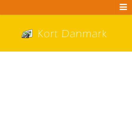
Danmark
København
Alle bykort
A – G
Aalborg
Aarhus
Albertslund
Ballerup
Brøndby
Esbjerg
Fredericia
Frederiksberg