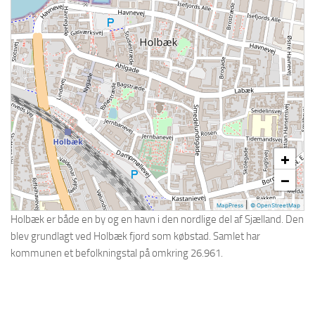
Holbæk
Holstebro
Horsens
Hvidovre
Køge
Kolding
L – R
+
Lyngby-Taarbæk
−
Næstved
|
MapPress
© OpenStreetMap
Nørresundby
Holbæk er både en by og en havn i den nordlige del af Sjælland. Den
blev grundlagt ved Holbæk fjord som købstad. Samlet har
Odense
kommunen et befolkningstal på omkring 26.961.
Ølstykke-Stenløse
Randers
Ringsted