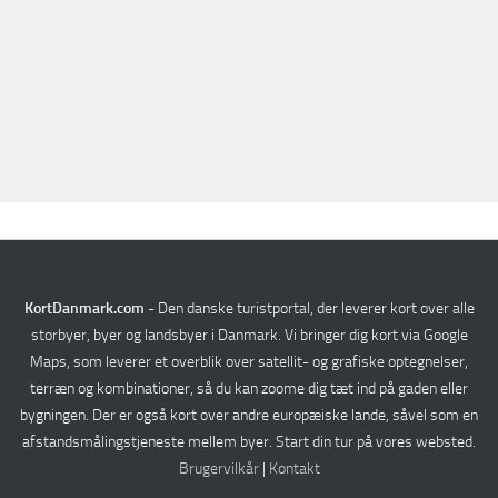
Verden
Rejseplanlægger
KortDanmark.com
- Den danske turistportal, der leverer kort over alle
storbyer, byer og landsbyer i Danmark. Vi bringer dig kort via Google
Maps, som leverer et overblik over satellit- og grafiske optegnelser,
terræn og kombinationer, så du kan zoome dig tæt ind på gaden eller
bygningen. Der er også kort over andre europæiske lande, såvel som en
afstandsmålingstjeneste mellem byer. Start din tur på vores websted.
Brugervilkår
|
Kontakt