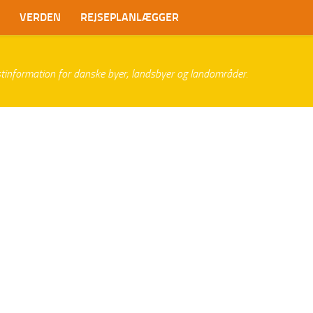
VERDEN
REJSEPLANLÆGGER
istinformation for danske byer, landsbyer og landområder.