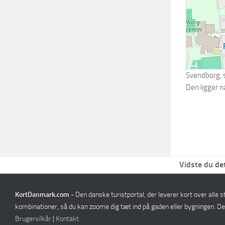
Svendborg, s
Den ligger 
Vidste du de
KortDanmark.com
- Den danske turistportal, der leverer kort over alle 
kombinationer, så du kan zoome dig tæt ind på gaden eller bygningen. D
Brugervilkår
|
Kontakt