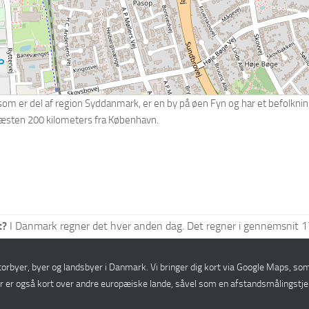
om er del af region Syddanmark, er en by på øen Fyn og har et befolkning
næsten 200 kilometers fra København.
t?
I Danmark regner det hver anden dag. Det regner i gennemsnit 1
storbyer, byer og landsbyer i Danmark. Vi bringer dig kort via Google Maps, som
er er også kort over andre europæiske lande, såvel som en afstandsmålingstje