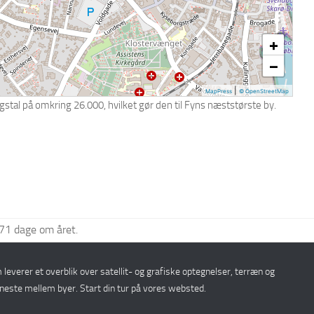
+
−
|
MapPress
© OpenStreetMap
stal på omkring 26.000, hvilket gør den til Fyns næststørste by.
71 dage om året.
 leverer et overblik over satellit- og grafiske optegnelser, terræn og
neste mellem byer. Start din tur på vores websted.