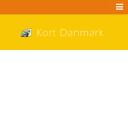
Danmark
København
Alle bykort
A – G
Aalborg
Aarhus
Albertslund
Ballerup
Brøndby
Esbjerg
Fredericia
Frederiksberg