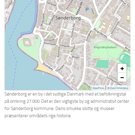
Holbæk
Holstebro
Horsens
Hvidovre
Køge
Kolding
L – R
+
Lyngby-Taarbæk
−
Næstved
|
MapPress
© OpenStreetMap
Nørresundby
Sønderborg er en by i det sydlige Danmark med et befolkningstal
på omkring 27.000. Det er den vigtigste by og administrativt center
Odense
for Sønderborg kommune. Dens smukke slotte og museer
Ølstykke-Stenløse
præsenterer områdets rige historie.
Randers
Ringsted