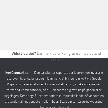
Verden
Rejseplanlægger
Vidste du det?
Danmark deler kun grænse med et land,
Tyskland.
KortDanmark.com
- Den danske turistportal, der leverer kort over alle
storbyer, byer og landsbyer i Danmark. Vi bringer dig kort via Google
Maps, som leverer et overblik over satellit- og grafiske optegnelser,
terræn og kombinationer, så du kan zoome dig tæt ind på gaden eller
bygningen. Der er også kort over andre europæiske lande, såvel som en
afstandsmålingstjeneste mellem byer. Start din tur på vores websted.
Brugervilkår
|
Kontakt