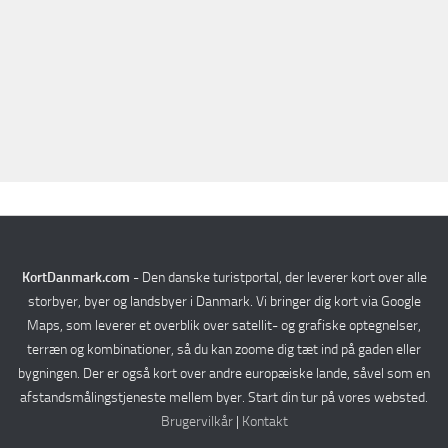
Verden
Rejseplanlægger
KortDanmark.com
- Den danske turistportal, der leverer kort over alle
storbyer, byer og landsbyer i Danmark. Vi bringer dig kort via Google
Maps, som leverer et overblik over satellit- og grafiske optegnelser,
terræn og kombinationer, så du kan zoome dig tæt ind på gaden eller
bygningen. Der er også kort over andre europæiske lande, såvel som en
afstandsmålingstjeneste mellem byer. Start din tur på vores websted.
Brugervilkår
|
Kontakt