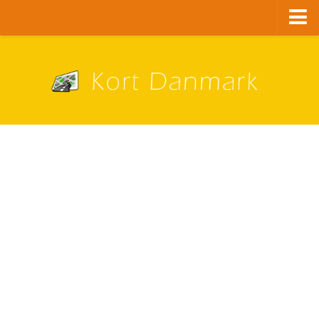
Danmark
København
Alle bykort
A – G
Aalborg
Aarhus
Albertslund
Ballerup
Brøndby
Esbjerg
Fredericia
Frederiksberg