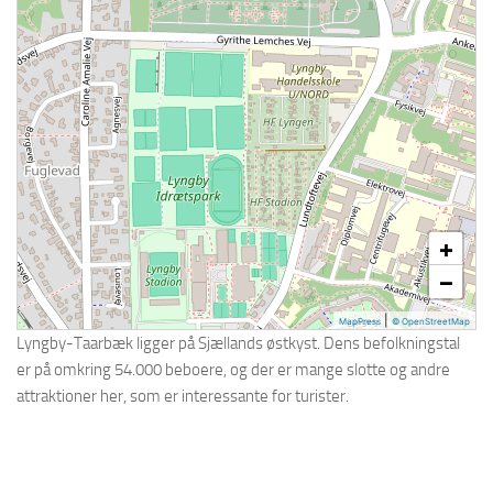
Holbæk
Holstebro
Horsens
Hvidovre
Køge
Kolding
L – R
+
Lyngby-Taarbæk
−
Næstved
|
MapPress
© OpenStreetMap
Nørresundby
Lyngby-Taarbæk ligger på Sjællands østkyst. Dens befolkningstal
er på omkring 54.000 beboere, og der er mange slotte og andre
Odense
attraktioner her, som er interessante for turister.
Ølstykke-Stenløse
Randers
Ringsted