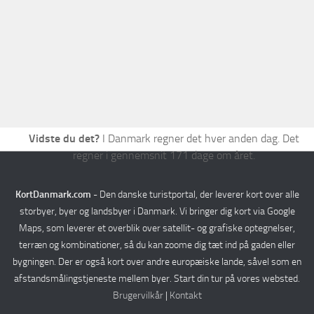
Verden
Rejseplanlægger
Vidste du det?
I Danmark regner det hver anden dag. Det
regner i gennemsnit 171 dage om året.
KortDanmark.com
- Den danske turistportal, der leverer kort over alle
storbyer, byer og landsbyer i Danmark. Vi bringer dig kort via Google
Maps, som leverer et overblik over satellit- og grafiske optegnelser,
terræn og kombinationer, så du kan zoome dig tæt ind på gaden eller
bygningen. Der er også kort over andre europæiske lande, såvel som en
afstandsmålingstjeneste mellem byer. Start din tur på vores websted.
Brugervilkår
|
Kontakt