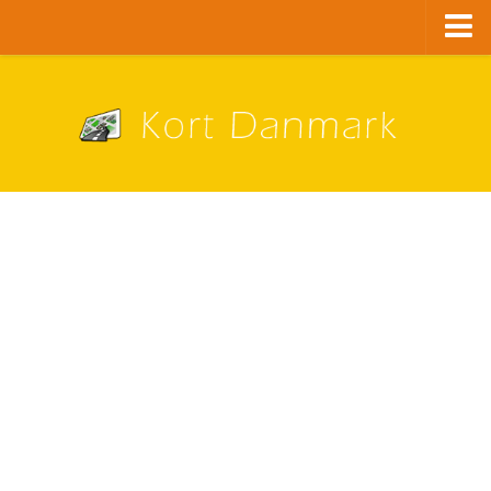
Danmark
København
Alle bykort
A – G
Aalborg
Aarhus
Albertslund
Ballerup
Brøndby
Esbjerg
Fredericia
Frederiksberg