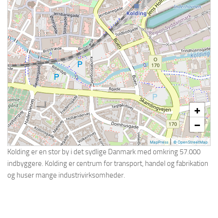
Holbæk
Holstebro
Horsens
Hvidovre
Køge
Kolding
L – R
+
Lyngby-Taarbæk
−
Næstved
|
MapPress
© OpenStreetMap
Nørresundby
Kolding er en stor by i det sydlige Danmark med omkring 57.000
indbyggere. Kolding er centrum for transport, handel og fabrikation
Odense
og huser mange industrivirksomheder.
Ølstykke-Stenløse
Randers
Ringsted