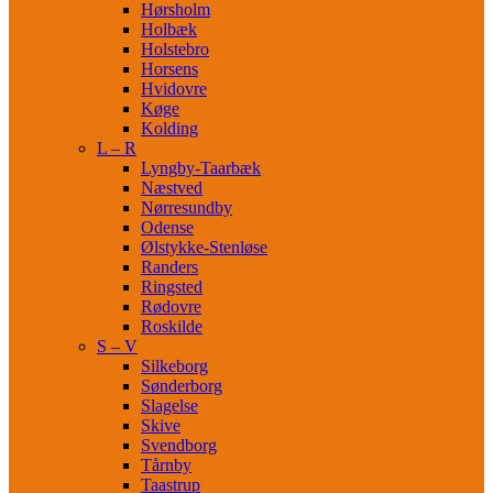
Hørsholm
Holbæk
Holstebro
Horsens
Hvidovre
Køge
Kolding
L – R
Lyngby-Taarbæk
Næstved
Nørresundby
Odense
Ølstykke-Stenløse
Randers
Ringsted
Rødovre
Roskilde
S – V
Silkeborg
Sønderborg
Slagelse
Skive
Svendborg
Tårnby
Taastrup