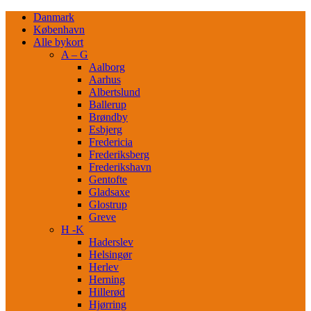
Danmark
København
Alle bykort
A – G
Aalborg
Aarhus
Albertslund
Ballerup
Brøndby
Esbjerg
Fredericia
Frederiksberg
Frederikshavn
Gentofte
Gladsaxe
Glostrup
Greve
H -K
Haderslev
Helsingør
Herlev
Herning
Hillerød
Hjørring