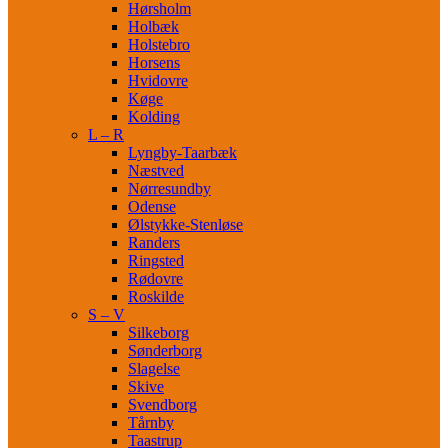
Hørsholm
Holbæk
Holstebro
Horsens
Hvidovre
Køge
Kolding
L – R
Lyngby-Taarbæk
Næstved
Nørresundby
Odense
Ølstykke-Stenløse
Randers
Ringsted
Rødovre
Roskilde
S – V
Silkeborg
Sønderborg
Slagelse
Skive
Svendborg
Tårnby
Taastrup