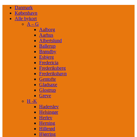
Danmark
København
Alle bykort
A – G
Aalborg
Aarhus
Albertslund
Ballerup
Brøndby
Esbjerg
Fredericia
Frederiksberg
Frederikshavn
Gentofte
Gladsaxe
Glostrup
Greve
H -K
Haderslev
Helsingør
Herlev
Herning
Hillerød
Hjørring